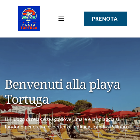
PRENOTA
Benvenuti alla playa 
Tortuga 
Un luogo di relax e svago dove il mare e la spiaggia si
fondono per creare esperienze indimenticabili a Palinuro.